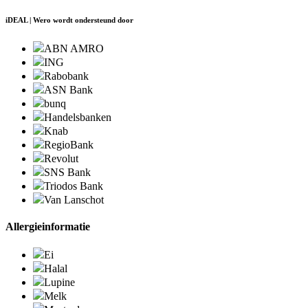
iDEAL | Wero wordt ondersteund door
ABN AMRO
ING
Rabobank
ASN Bank
bunq
Handelsbanken
Knab
RegioBank
Revolut
SNS Bank
Triodos Bank
Van Lanschot
Allergieinformatie
Ei
Halal
Lupine
Melk