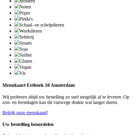
Mosterd
Noten
Peper
Pinda's
Schaal- en schelpdieren
Weekdieren
Selderij
Sesam
Soja
Sulfiet
Gluten
Vegan
Vis
Menukaart Eethoek 10 Amsterdam
Wij proberen altijd uw bestelling zo snel mogelijk af te leveren. Op
zon- en feestdagen kan dit vanwege drukte wat langer duren.
Bekijk onze menukaart!
Uw bestelling beoordelen