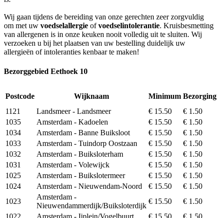
Wij gaan tijdens de bereiding van onze gerechten zeer zorgvuldig
om met uw
voedselallergie
of
voedselintolerantie
. Kruisbesmetting
van allergenen is in onze keuken nooit volledig uit te sluiten. Wij
verzoeken u bij het plaatsen van uw bestelling duidelijk uw
allergieën of intoleranties kenbaar te maken!
Bezorggebied Eethoek 10
Postcode
Wijknaam
Minimum
Bezorging
1121
Landsmeer - Landsmeer
€ 15.50
€ 1.50
1035
Amsterdam - Kadoelen
€ 15.50
€ 1.50
1034
Amsterdam - Banne Buiksloot
€ 15.50
€ 1.50
1033
Amsterdam - Tuindorp Oostzaan
€ 15.50
€ 1.50
1032
Amsterdam - Buiksloterham
€ 15.50
€ 1.50
1031
Amsterdam - Volewijck
€ 15.50
€ 1.50
1025
Amsterdam - Buikslotermeer
€ 15.50
€ 1.50
1024
Amsterdam - Nieuwendam-Noord
€ 15.50
€ 1.50
Amsterdam -
1023
€ 15.50
€ 1.50
Nieuwendammerdijk/Buiksloterdijk
1022
Amsterdam - Ijplein/Vogelbuurt
€ 15.50
€ 1.50